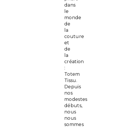
dans
le
monde
de
la
couture
et
de
la
création
:
Totem
Tissu.
Depuis
nos
modestes
débuts,
nous
nous
sommes