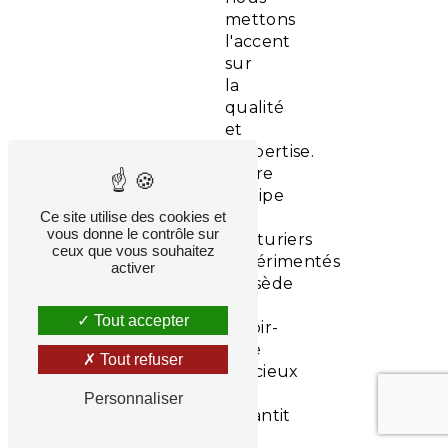
mettons
l'accent
sur
la
qualité
et
l'expertise.
Notre
équipe
Ce site utilise des cookies et
de
vous donne le contrôle sur
couturiers
ceux que vous souhaitez
expérimentés
activer
possède
un
Tout accepter
savoir-
faire
Tout refuser
précieux
qui
Personnaliser
garantit
que