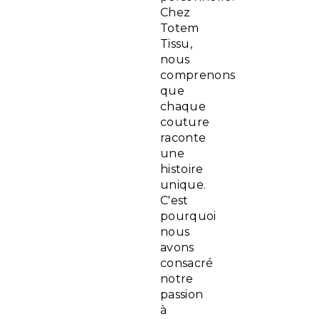
Chez
Totem
Tissu,
nous
comprenons
que
chaque
couture
raconte
une
histoire
unique.
C'est
pourquoi
nous
avons
consacré
notre
passion
à