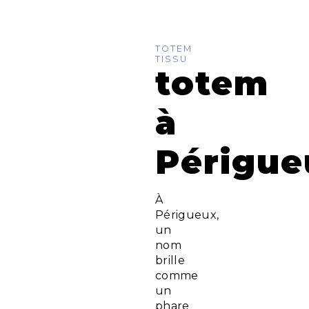
TOTEM
TISSU
totem
à
Périgue
À
Périgueux,
un
nom
brille
comme
un
phare